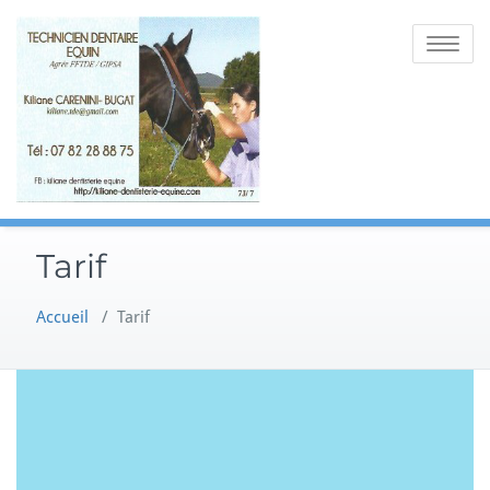
Skip
to
Toggle
content
navigatio
Tarif
Accueil
/
Tarif