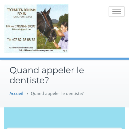
Skip
to
Toggle
content
navigatio
Quand appeler le
dentiste?
Accueil
/
Quand appeler le dentiste?