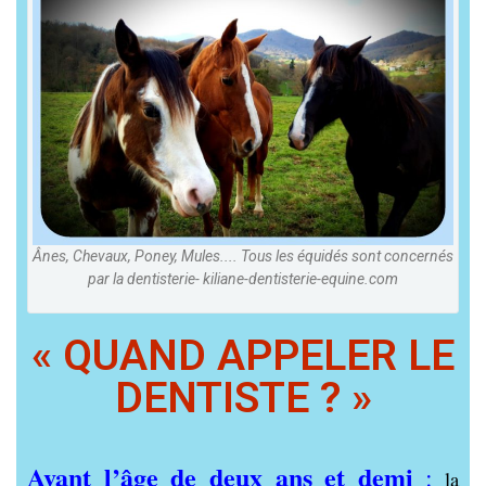
Ânes, Chevaux, Poney, Mules.... Tous les équidés sont concernés
par la dentisterie- kiliane-dentisterie-equine.com
« QUAND APPELER LE
DENTISTE ? »
Avant l’âge de deux ans et demi
:
la