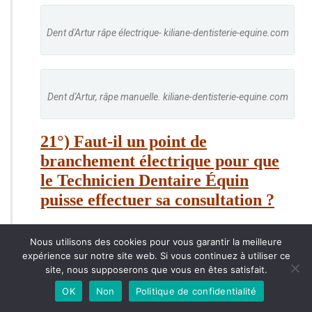
Dent d'Artur râpe électrique- kiliane-dentisterie-equine.com
Dent d'Artur, râpe manuelle. kiliane-dentisterie-equine.com
21°) Faut-il un point de
branchement électrique pour que
le Technicien Dentaire Équin
puisse effectuer sa consultation ?
NON.
Il existe de nos jours des moteur sur
Nous utilisons des cookies pour vous garantir la meilleure
batterie portable, accrochée à la ceinture ou
expérience sur notre site web. Si vous continuez à utiliser ce
dans le dos, et qui ne nécessite pas de
site, nous supposerons que vous en êtes satisfait.
branchement électrique. Cependant, certains
OK
Non
Politique de confidentialité
praticiens ont encore du matériel filaire et ont